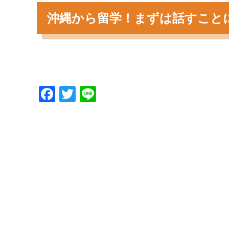
沖縄から留学！まずは話すこと
F
T
Li
a
wi
n
c
tt
e
e
er
b
o
o
k