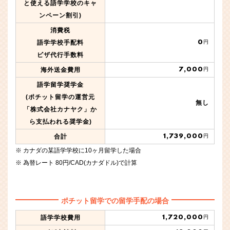
と使える語学学校のキャ
ンペーン割引)
消費税
0
語学学校手配料
円
ビザ代行手数料
7,000
海外送金費用
円
語学留学奨学金
(ポチット留学の運営元
無し
「株式会社カナヤク」か
ら支払われる奨学金)
1,739,000
合計
円
カナダの某語学学校に10ヶ月留学した場合
為替レート 80円/CAD(カナダドル)で計算
ポチット留学での留学手配の場合
1,720,000
語学学校費用
円