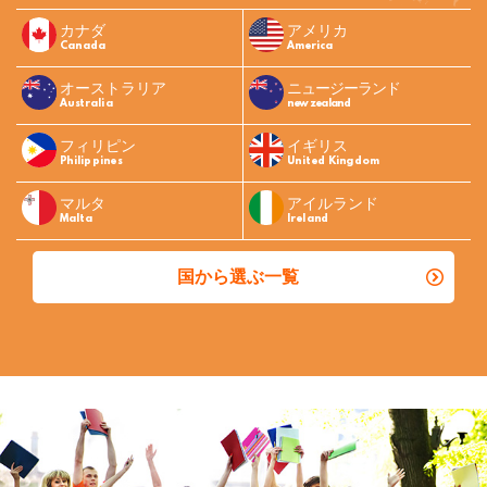
カナダ
アメリカ
Canada
America
オーストラリア
ニュージーランド
Australia
new zealand
フィリピン
イギリス
Philippines
United Kingdom
マルタ
アイルランド
Malta
Ireland
国から選ぶ一覧