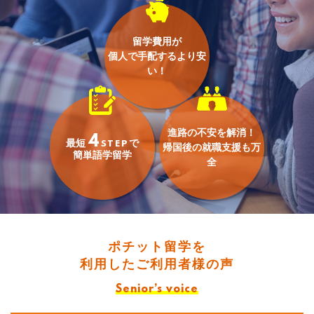
留学費用が
個人で手配するより安
い！
進路の不安を解消！
4
最短
で
STEP
帰国後の就職支援も万
簡単語学留学
全
ポチット留学を
利用したご利用者様の声
Senior’s voice