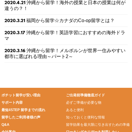
沖縄から留学！海外の授業と日本の授業は何が
2020.4.21
違うの？！
福岡から留学☆カナダのCo-op留学とは？
2020.3.21
沖縄から留学！英語学習におすすめの海外ドラ
2020.3.17
マ
沖縄から留学！メルボルンが世界一住みやすい
2020.3.16
都市に選ばれる理由～パート2～
ポチット留学が安い理由
ご出発前準備徹底ガイド
サポート内容
必ずご準備が必要な物
最短4STEP 留学までの流れ
あると便利
留学したご利用者様の声
知っておくと便利な情報
Q&A
留学効果を最大限に引き出すための準備