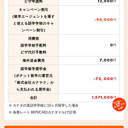
12,000
ビザ申請料
円
キャンペーン割引
(留学エージェントを通す
-96,000
円
と使える語学学校のキャ
ンペーン割引)
消費税
0
語学学校手配料
円
ビザ代行手数料
7,000
海外送金費用
円
語学留学奨学金
(ポチット留学の運営元
-72, 000
円
「株式会社カナヤク」か
ら支払われる奨学金)
1,571,000
合計
円
個人手配より
17
万円
カナダの某語学学校に10ヶ月留学した場合
約
お得!!
為替レート 80円/CAD(カナダドル)で計算