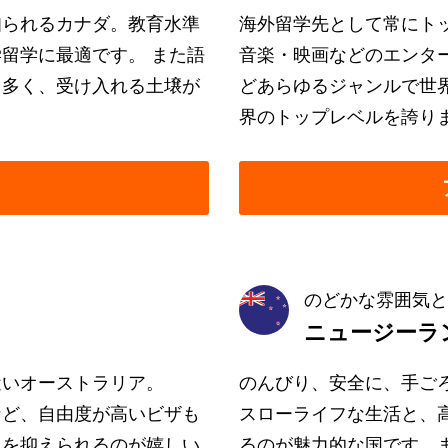
知られるカナダ。教育水準
海外留学先として常にト
留学に最適です。 また語
音楽・映画などのエンタ
も多く、受け入れる土壌が
どあらゆるジャンルで世
界のトップレベルを誇り
のどかな雰囲気と
ニュージーラ
近いオーストラリア。
のんびり、安全に、手ご
など、自由度が高いビザも
スローライフな生活と、
用を抑えられるのが嬉しい
るのが魅力的な国です。