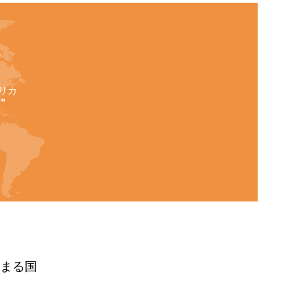
ダ
リカ
ca
まる国