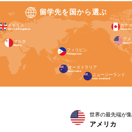
留学先を国から選ぶ
イギリス
カナ
United Kingdom
Canada
アメ
マルタ
Ameri
Malta
フィリピン
Philippines
オーストラリア
Australia
ニュージーランド
new zealand
世界の最先端が集
アメリカ