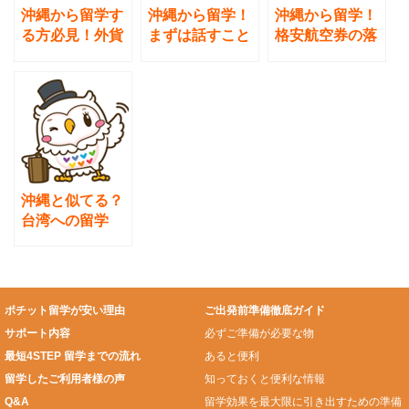
沖縄から留学す
沖縄から留学！
沖縄から留学！
る方必見！外貨
まずは話すこと
格安航空券の落
両替が出来る場
に慣れよう！
とし穴！？
所を教えます！
沖縄と似てる？
台湾への留学
ポチット留学が安い理由
ご出発前準備徹底ガイド
サポート内容
必ずご準備が必要な物
最短4STEP 留学までの流れ
あると便利
留学したご利用者様の声
知っておくと便利な情報
Q&A
留学効果を最大限に引き出すための準備