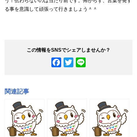
う！伝わらないのは当たり前です。怖がらず、言葉を発す
る事を意識して頑張って行きましょう＾＾
F
T
Li
a
wi
n
c
tt
e
e
er
関連記事
b
o
o
k