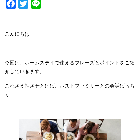
F
T
Li
a
wi
n
c
tt
e
e
er
こんにちは！
b
o
o
今回は、ホームステイで使えるフレーズとポイントをご紹
k
介していきます。
これさえ押させとけば、ホストファミリーとの会話ばっち
り！