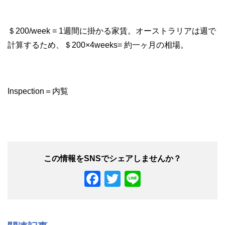
＄200/week = 1週間に掛かる家賃。オーストラリアは週で
計算するため、＄200×4weeks= 約一ヶ月の相場。
Inspection＝内覧
F
T
Li
a
wi
n
c
tt
e