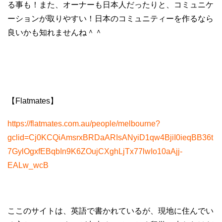
る事も！また、オーナーも日本人だったりと、コミュニケ
ーションが取りやすい！日本のコミュニティーを作るなら
良いかも知れませんね＾＾
【Flatmates】
https://flatmates.com.au/people/melbourne?
gclid=Cj0KCQiAmsrxBRDaARIsANyiD1qw4BjiI0ieqBB36t
7GylOgxfEBqbIn9K6ZOujCXghLjTx77lwIo10aAjj-
EALw_wcB
ここのサイトは、英語で書かれているが、現地に住んでい