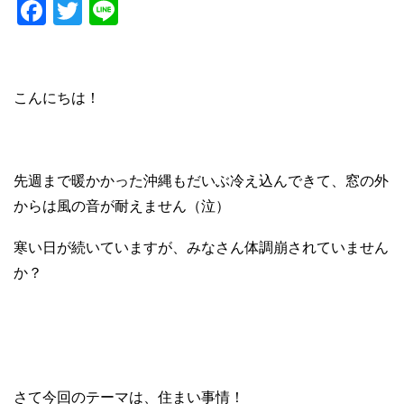
F
T
Li
a
wi
n
c
tt
e
e
er
こんにちは！
b
o
o
先週まで暖かかった沖縄もだいぶ冷え込んできて、窓の外
k
からは風の音が耐えません（泣）
寒い日が続いていますが、みなさん体調崩されていません
か？
さて今回のテーマは、住まい事情！