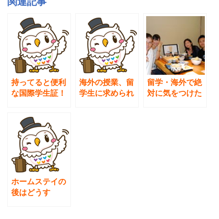
e
er
関連記事
b
o
o
k
持ってると便利
海外の授業、留
留学・海外で絶
な国際学生証！
学生に求められ
対に気をつけた
～取得方法～沖
ていることと
いマナー。会
縄編～
は？日本と米国
話・食事・褒め
の授業比較
る（お世辞)／使
える英語フレー
ズ43個つき
ホームステイの
後はどうす
る？ カナダで
部屋探し