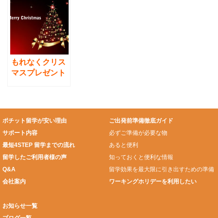
な意見
の授業比較
持っていく必要
は？
もれなくクリス
マスプレゼント
差し上げます！
ファミマで使え
る300円分のク
ーポン券
ポチット留学が安い理由
ご出発前準備徹底ガイド
サポート内容
必ずご準備が必要な物
最短4STEP 留学までの流れ
あると便利
留学したご利用者様の声
知っておくと便利な情報
Q&A
留学効果を最大限に引き出すための準備
会社案内
ワーキングホリデーを利用したい
お知らせ一覧