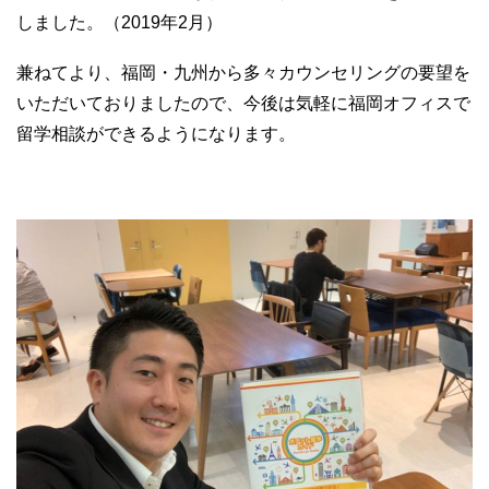
c
tt
e
しました。（2019年2月）
e
er
b
兼ねてより、福岡・九州から多々カウンセリングの要望を
o
いただいておりましたので、今後は気軽に福岡オフィスで
留学相談ができるようになります。
o
k