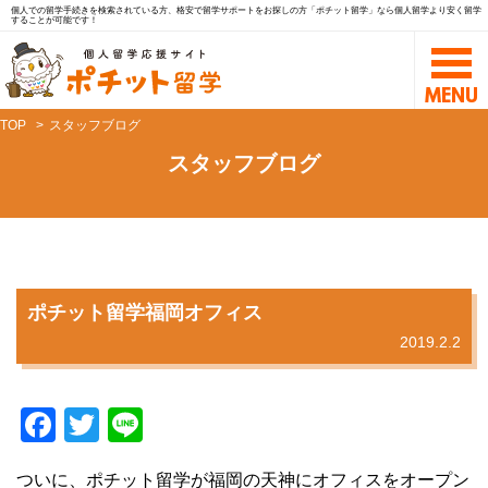
個人での留学手続きを検索されている方、格安で留学サポートをお探しの方「ポチット留学」なら個人留学より安く留学
することが可能です！
TOP
スタッフブログ
スタッフブログ
ポチット留学福岡オフィス
2019.2.2
F
T
Li
a
wi
n
ついに、ポチット留学が福岡の天神にオフィスをオープン