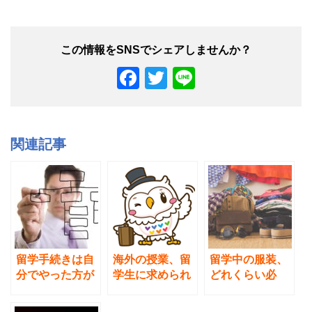
F
T
Li
a
wi
n
c
tt
e
e
er
関連記事
b
o
o
k
留学手続きは自
海外の授業、留
留学中の服装、
分でやった方が
学生に求められ
どれくらい必
良い!? 留学エー
ていることと
要？どこで買え
ジェントの率直
は？日本と米国
ばいい？正装を