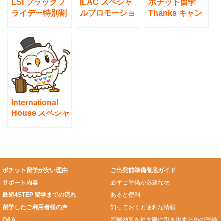
LSI ブラックフ
ILAC スペシャ
ポチット留学
ライデー特別割
ルプロモーショ
Thanks キャン
引のご案内！
ンのお知らせ！
ペーン開催
中！！（※12月
27日まで）
International
House スペシャ
ルプロモーショ
ンのお知らせ！
ポチット留学が安い理由
ご出発前準備徹底ガイド
サポート内容
必ずご準備が必要な物
最短4STEP 留学までの流れ
あると便利
留学したご利用者様の声
知っておくと便利な情報
Q&A
留学効果を最大限に引き出すための準備