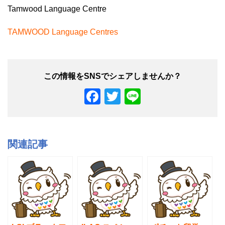
Tamwood Language Centre
TAMWOOD Language Centres
F
T
Li
a
wi
n
c
tt
e
e
er
関連記事
b
o
o
k