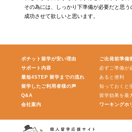
その為には、しっかり下準備が必要だと思う
成功させて欲しいと思います。
ポチット留学が安い理由
ご出発前準備
サポート内容
必ずご準備が
最短4STEP 留学までの流れ
あると便利
留学したご利用者様の声
知っておくと
Q&A
留学効果を最
会社案内
ワーキングホ