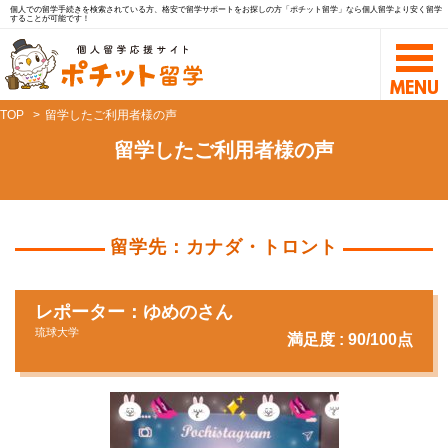
個人での留学手続きを検索されている方、格安で留学サポートをお探しの方「ポチット留学」なら個人留学より安く留学
することが可能です！
TOP
留学したご利用者様の声
留学したご利用者様の声
留学先：カナダ・トロント
レポーター：ゆめのさん
琉球大学
満足度 : 90/100点