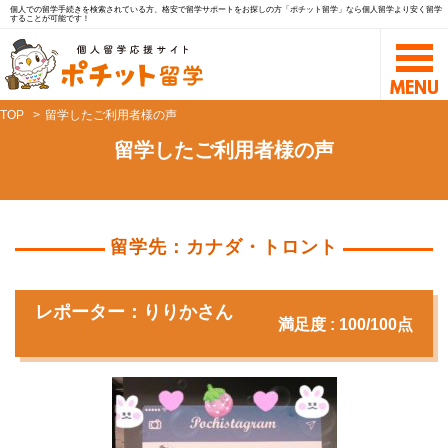
個人での留学手続きを検索されている方、格安で留学サポートをお探しの方「ポチット留学」なら個人留学より安く留学
することが可能です！
TOP
留学したご利用者様の声
留学したご利用者様の声
留学先：カナダ・トロント
レポーター：りりかさん
満足度 : 100/100点