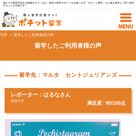
個人での留学手続きを検索されている方、格安で留学サポートをお探しの方「ポチット留学」なら個人留学より安く留学
することが可能です！
TOP
留学したご利用者様の声
留学したご利用者様の声
留学先：マルタ セントジュリアンズ
レポーター：はるなさん
琉球大学
満足度 : 90/100点