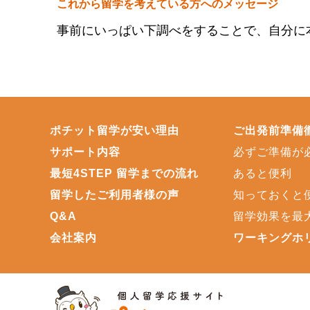
これから留学を考えている方へのメッセージ
事前にいっぱい下調べをすることで、自分に
ポチット留学が安い理由
ご出発前準備
サポート内容
必ずご準備が
最短4STEP 留学までの流れ
あると便利
留学したご利用者様の声
知っておくと
Q&A
留学効果を最
会社案内
ワーキングホ