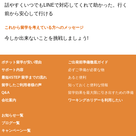
話やすくいつでもLINEで対応してくれて助かった。行く
前から安心して行ける
これから留学を考えている方へのメッセージ
今しか出来ないことを挑戦しましょう!
ポチット留学が安い理由
ご出発前準備徹底ガイド
サポート内容
必ずご準備が必要な物
最短4STEP 留学までの流れ
あると便利
留学したご利用者様の声
知っておくと便利な情報
Q&A
留学効果を最大限に引き出すための準備
会社案内
ワーキングホリデーを利用したい
お知らせ一覧
ブログ一覧
キャンペーン一覧