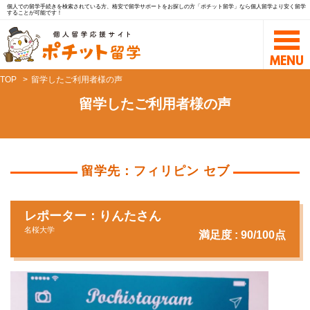
個人での留学手続きを検索されている方、格安で留学サポートをお探しの方「ポチット留学」なら個人留学より安く留学
することが可能です！
TOP
留学したご利用者様の声
留学したご利用者様の声
留学先：フィリピン セブ
レポーター：りんたさん
名桜大学
満足度 : 90/100点