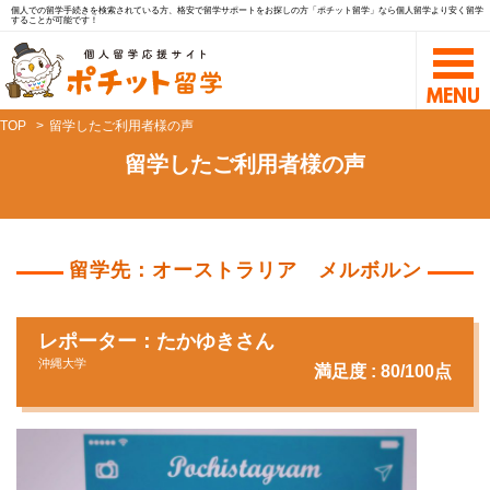
個人での留学手続きを検索されている方、格安で留学サポートをお探しの方「ポチット留学」なら個人留学より安く留学
することが可能です！
TOP
留学したご利用者様の声
留学したご利用者様の声
留学先：オーストラリア メルボルン
レポーター：たかゆきさん
沖縄大学
満足度 : 80/100点