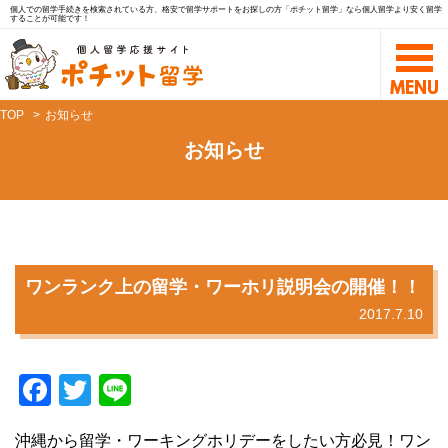
個人での留学手続きを検索されている方、格安で留学サポートをお探しの方「ポチット留学」なら個人留学より安く留学
することが可能です！
TOP
お知らせ
お知らせ
ワンランク上の留学・ワーホリ説明会の開催！！
2017.7.10
F
T
Li
a
wi
n
沖縄から留学・ワーキングホリデーをしたい方必見！ワン