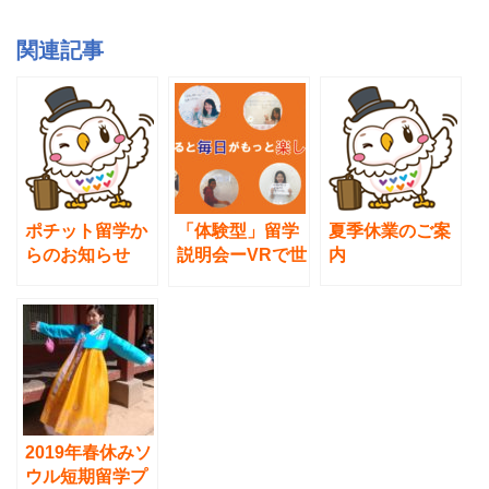
c
tt
e
e
er
関連記事
b
o
o
k
ポチット留学か
「体験型」留学
夏季休業のご案
らのお知らせ
説明会ーVRで世
内
界を体感しよ
う！！＜完全予
約制＞
2019年春休みソ
ウル短期留学プ