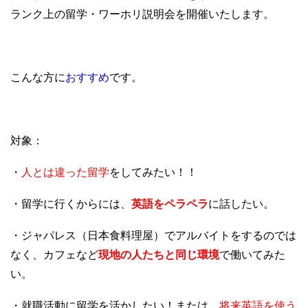
c
tt
e
ランク上の留学・ワーホリ説明会を開催いたします。
e
er
b
o
こんな方に
おすすめ
です。
o
k
対象：
・
人とは違った留学
をしてみたい！！
・留学に行くからには、
英語をペラペラ
に話したい。
・ジャパレス（日本食料理屋）でアルバイトをするのでは
なく、カフェなど
現地の人たちと同じ環境
で働いてみた
い。
・就職活動に留学を活かしたい！または、
将来英語を使う