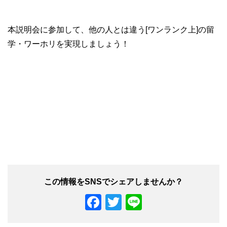
本説明会に参加して、他の人とは違う[ワンランク上]の留
学・ワーホリを実現しましょう！
F
T
Li
a
wi
n