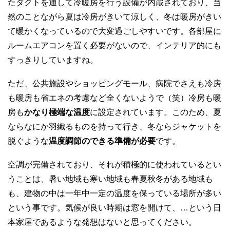
たダクトを通して冷暖房を行う設備が内蔵されており、当
然のことながら夏は冷房がきいて涼しく、冬は暖房がきい
て暖かくなっているので大変過ごしやすいです。各部屋に
ルームエアコンを置く必要がないので、インテリア的にも
すっきりしていますね。
ただ、公共施設やショッピングモール、病院でさえも冷房
も暖房も省エネの考慮など全くないようで（笑）冷房も暖
房も
かなり極端な温度
に設定されています。このため、夏
ならなにか羽織るものを持って行き、冬ならジャケットを
脱ぐような
温度調節のできる準備が必要
です。
空調が完備されており、それが積極的に使われているとい
うことは、暑い地域も寒い地域も春夏秋冬がある地域も
も、建物の中は一年中一定の温度を保っている場所が多い
という事です。気候が良い時期は窓を開けて、…という日
本家屋であるような発想はないと思ってください。