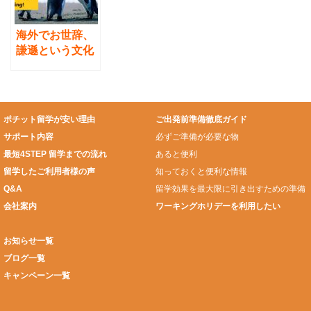
海外でお世辞、
謙遜という文化
はあるか？どう
対応したらい
い？日本とアメ
リカの比較から
ポチット留学が安い理由
ご出発前準備徹底ガイド
サポート内容
必ずご準備が必要な物
最短4STEP 留学までの流れ
あると便利
留学したご利用者様の声
知っておくと便利な情報
Q&A
留学効果を最大限に引き出すための準備
会社案内
ワーキングホリデーを利用したい
お知らせ一覧
ブログ一覧
キャンペーン一覧