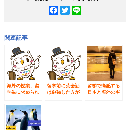
F
T
Li
a
wi
n
c
tt
e
e
er
関連記事
b
o
o
k
海外の授業、留
留学前に英会話
留学で痛感する
学生に求められ
は勉強した方が
日本と海外のギ
ていることと
よいかどうか？
ャップとは。ど
は？日本と米国
考え方とメリッ
う対処すればい
の授業比較
ト
いか。