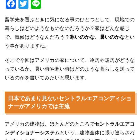
F
T
Li
a
wi
n
留学先を選ぶときに気になる事のひとつとして、現地での
c
tt
e
暮らしはどのようなものなのだろうか？家はどんな感じ
e
er
で、気候はどうなんだろう？
寒いのかな、暑いのかな
とい
b
う事がありますね。
o
そこで今回はアメリカの家について、冷房や暖房がどうな
o
っているか、暑い時や寒い時はどのような暮らしを送って
k
いるのかを書いてみたいと思います。
日本であまり見ないセントラルエアコンディショ
ナーがアメリカでは主流
アメリカの建物は、ほとんどのところで
セントラルエアコ
ンディショナーシステム
という、建物全体に張り巡らされ