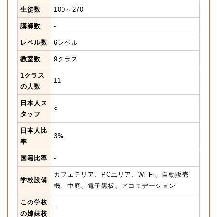
生徒数
100～270
講師数
-
レベル数
6レベル
教室数
9クラス
1クラス
11
の人数
日本人ス
○
タッフ
日本人比
3%
率
国籍比率
-
カフェテリア、PCエリア、Wi-Fi、自動販売
学校設備
機、中庭、電子黒板、アコモデーション
この学校
-
の姉妹校