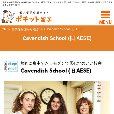
個人での留学手続きを検索されている方、格安で留学サポートをお探しの方「ポチット留学」なら個人留学より安く留学
することが可能です！
TOP
留学先を国から選ぶ
Cavendish School (旧 AESE)
Cavendish School (旧 AESE)
勉強に集中できるモダンで居心地のいい校舎
Cavendish School (旧 AESE)