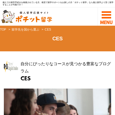
個人での留学手続きを検索されている方、格安で留学サポートをお探しの方「ポチット留学」なら個人留学より安く留学
することが可能です！
TOP
留学先を国から選ぶ
CES
CES
自分にぴったりなコースが見つかる豊富なプログ
ラム
CES