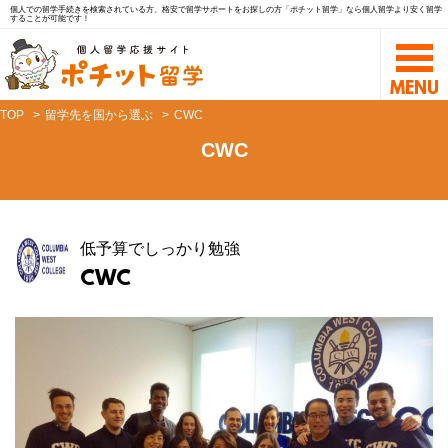
個人での留学手続きを検索されている方、格安で留学サポートをお探しの方「ポチット留学」なら個人留学より安く留学
することが可能です！
TOP
留学先を国から選ぶ
CWC
CWC
低予算でしっかり勉強
CWC