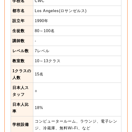
学校名
CWC
都市名
Los Angeles(ロサンゼルス)
設立年
1990年
生徒数
80～100名
講師数
-
レベル数
7レベル
教室数
10～13クラス
1クラスの
15名
人数
日本人ス
○
タッフ
日本人比
18%
率
コンピュータールーム、ラウンジ、電子レン
学校設備
ジ、冷蔵庫、無料Wi-Fi、など