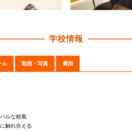
学校情報
ール
動画・写真
費用
バルな校風
に触れ合える