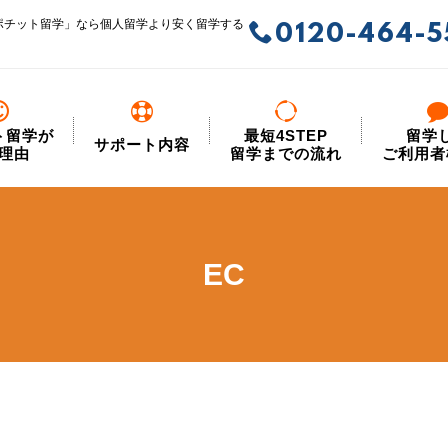
ポチット留学」なら個人留学より安く留学する
0120-464-5
ト留学が
最短4STEP
留学
サポート内容
理由
留学までの流れ
ご利用者
EC