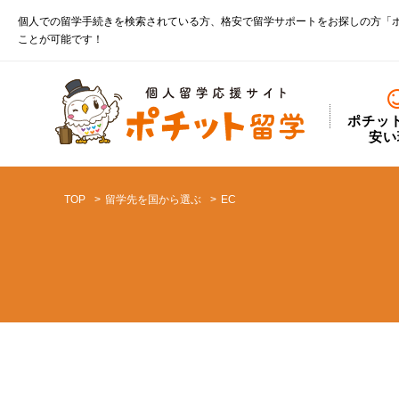
個人での留学手続きを検索されている方、格安で留学サポートをお探しの方「
ことが可能です！
ポチッ
安い
TOP
留学先を国から選ぶ
EC