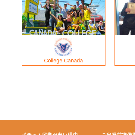
College Canada
ポチット留学が安い理由
ご出発前準備