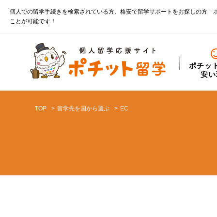
個人での留学手続きを検索されている方、格安で留学サポートをお探しの方「
ことが可能です！
ポチッ
安い
TOP
留学先を国から選ぶ
EC