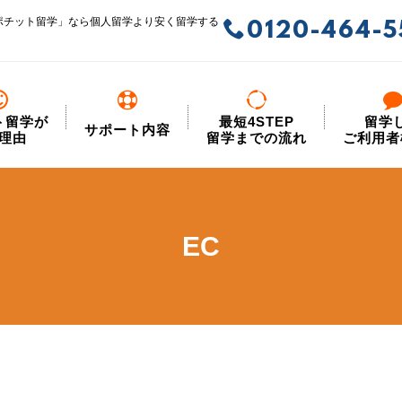
ポチット留学」なら個人留学より安く留学する
0120-464-5
ト留学が
最短4STEP
留学
サポート内容
理由
留学までの流れ
ご利用者
EC