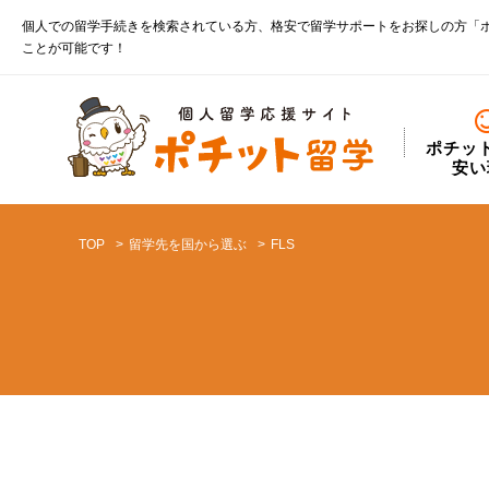
個人での留学手続きを検索されている方、格安で留学サポートをお探しの方「
ことが可能です！
ポチッ
安い
TOP
留学先を国から選ぶ
FLS