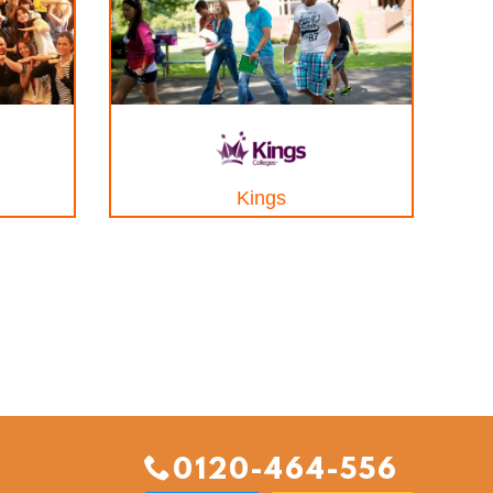
Kings
0120-464-556