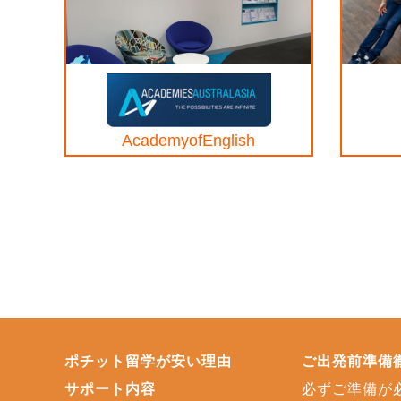
AcademyofEnglish
ポチット留学が安い理由
ご出発前準備
サポート内容
必ずご準備が