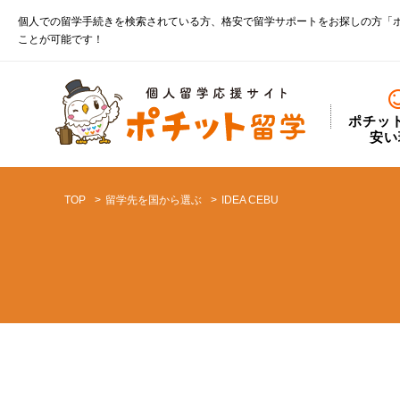
個人での留学手続きを検索されている方、格安で留学サポートをお探しの方「
ことが可能です！
ポチッ
安い
TOP
留学先を国から選ぶ
IDEA CEBU