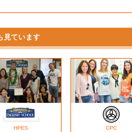
も見ています
HPES
CPC