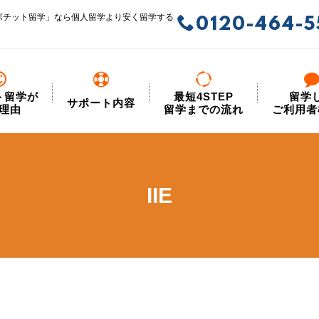
ポチット留学」なら個人留学より安く留学する
0120-464-5
ト留学が
最短4STEP
留学
サポート内容
理由
留学までの流れ
ご利用者
IIE