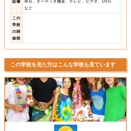
設備
球台、オーディオ機器、テレビ、ビデオ、DVD、
など
この
学校
の姉
妹校
この学校を見た方はこんな学校も見ています