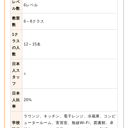
レベ
6レベル
ル数
教室
6～8クラス
数
1ク
ラス
12～15名
の人
数
日本
人ス
○
タッ
フ
日本
人比
20%
率
ラウンジ、キッチン、電子レンジ、冷蔵庫、コンピ
学校
ュータールーム、実習室、無線Wi-Fi、図書館、卓