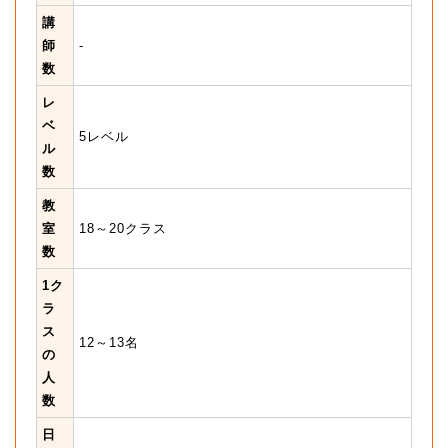
講
師
-
数
レ
ベ
5レベル
ル
数
教
室
18～20クラス
数
1ク
ラ
ス
12～13名
の
人
数
日