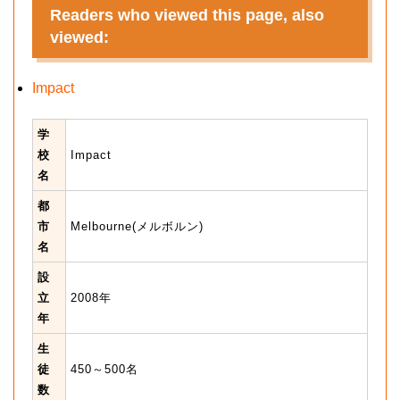
Readers who viewed this page, also
viewed:
Impact
学
校
Impact
名
都
市
Melbourne(メルボルン)
名
設
立
2008年
年
生
徒
450～500名
数