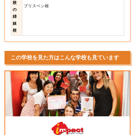
校
ブリスベン校
の
姉
妹
校
この学校を見た方はこんな学校も見ています