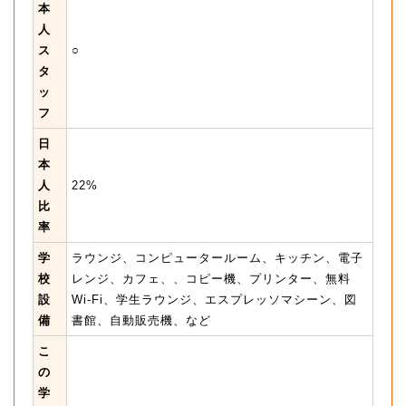
本
人
ス
○
タ
ッ
フ
日
本
人
22%
比
率
学
ラウンジ、コンピュータールーム、キッチン、電子
校
レンジ、カフェ、、コピー機、プリンター、無料
設
Wi-Fi、学生ラウンジ、エスプレッソマシーン、図
備
書館、自動販売機、など
こ
の
学