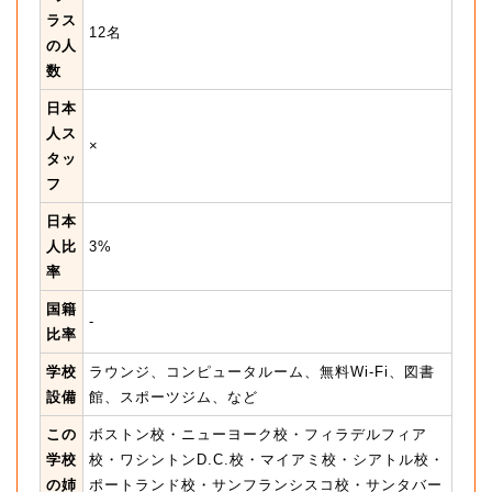
ラス
12名
の人
数
日本
人ス
×
タッ
フ
日本
人比
3%
率
国籍
-
比率
学校
ラウンジ、コンピュータルーム、無料Wi-Fi、図書
設備
館、スポーツジム、など
この
ボストン校・ニューヨーク校・フィラデルフィア
学校
校・ワシントンD.C.校・マイアミ校・シアトル校・
の姉
ポートランド校・サンフランシスコ校・サンタバー