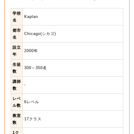
学校
Kaplan
名
都市
Chicago(シカゴ)
名
設立
2000年
年
生徒
300～350名
数
講師
-
数
レベ
6レベル
ル数
教室
17クラス
数
1ク