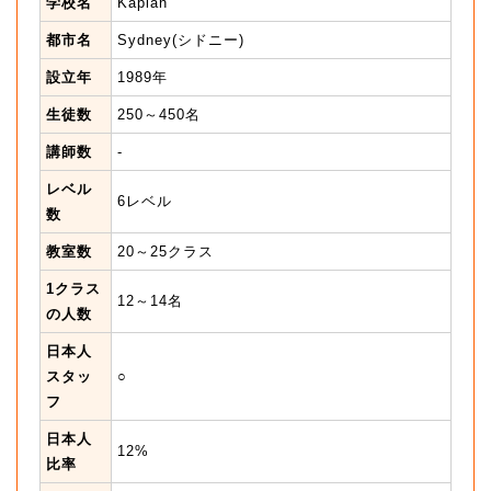
学校名
Kaplan
都市名
Sydney(シドニー)
設立年
1989年
生徒数
250～450名
講師数
-
レベル
6レベル
数
教室数
20～25クラス
1クラス
12～14名
の人数
日本人
スタッ
○
フ
日本人
12%
比率