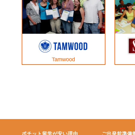
Tamwood
ポチット留学が安い理由
ご出発前準備