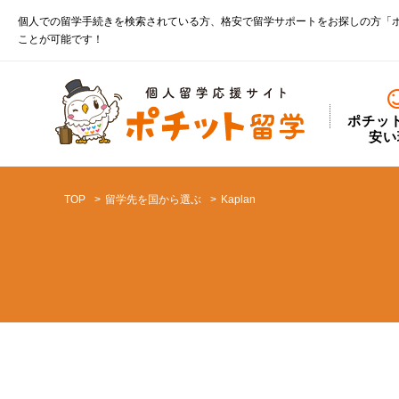
個人での留学手続きを検索されている方、格安で留学サポートをお探しの方「
ことが可能です！
ポチッ
安い
TOP
留学先を国から選ぶ
Kaplan