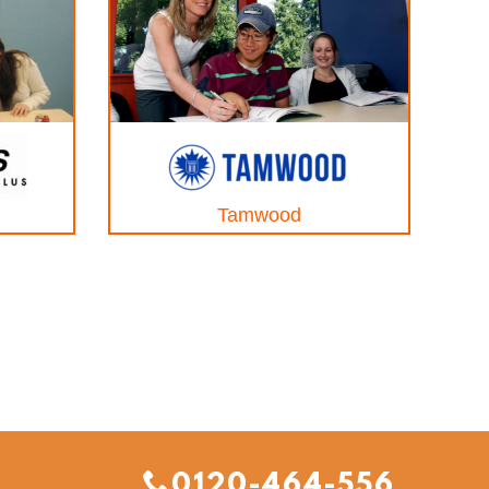
Tamwood
0120-464-556