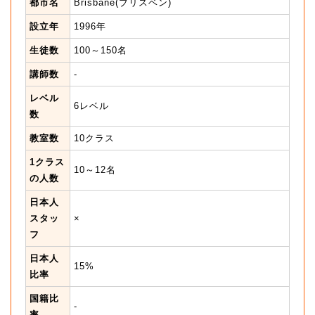
都市名
Brisbane(ブリスベン)
設立年
1996年
生徒数
100～150名
講師数
-
レベル
6レベル
数
教室数
10クラス
1クラス
10～12名
の人数
日本人
スタッ
×
フ
日本人
15%
比率
国籍比
-
率