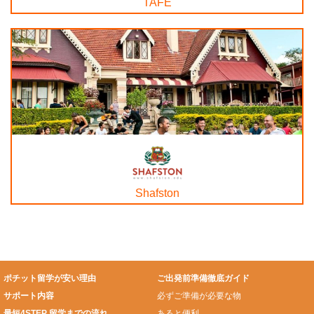
TAFE
Shafston
ポチット留学が安い理由
ご出発前準備徹底ガイド
サポート内容
必ずご準備が必要な物
最短4STEP 留学までの流れ
あると便利