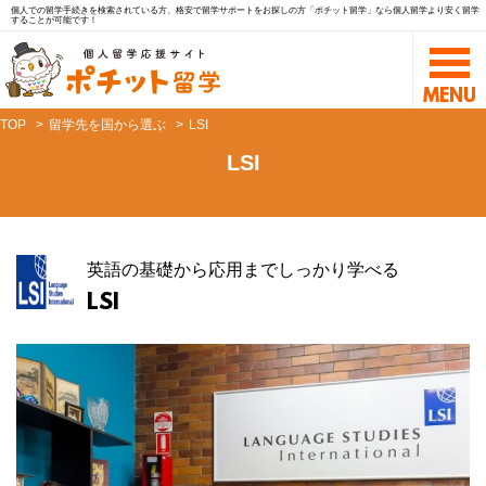
個人での留学手続きを検索されている方、格安で留学サポートをお探しの方「ポチット留学」なら個人留学より安く留学
することが可能です！
TOP
留学先を国から選ぶ
LSI
LSI
英語の基礎から応用までしっかり学べる
LSI