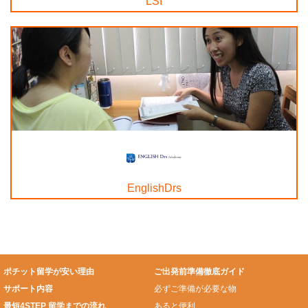
LSI
EnglishDrs
ポチット留学が安い理由
ご出発前準備徹底ガイド
サポート内容
必ずご準備が必要な物
最短4STEP 留学までの流れ
あると便利