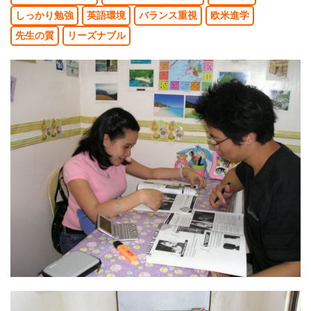
しっかり勉強
英語環境
バランス重視
欧米進学
先生の質
リーズナブル