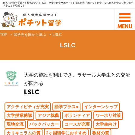
個人での留学手続きを検索されている方、格安で留学サポートをお探しの方「ポチット留学」なら個人留学より安く留学
することが可能です！
TOP
留学先を国から選ぶ
LSLC
LSLC
大学の施設を利用でき、ラサール大学生との交流
が図れる
LSLC
アクティビティが充実
語学プラスα
インターンシップ
大学授業聴講
アジア就職
ボランティア
ワーホリ対策
現地交流
バックパッカー
コースが充実
大学生向け
カリキュラムの質
2ヶ国留学におすすめ
教材の質