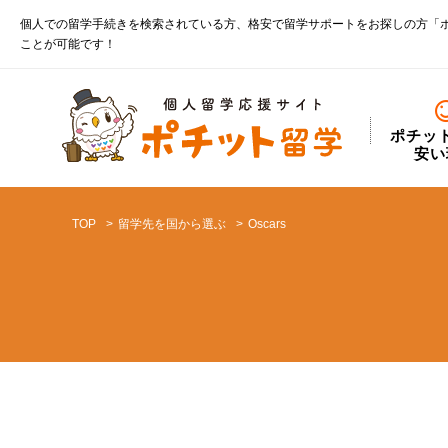
個人での留学手続きを検索されている方、格安で留学サポートをお探しの方「
ことが可能です！
ポチッ
安い
TOP
留学先を国から選ぶ
Oscars