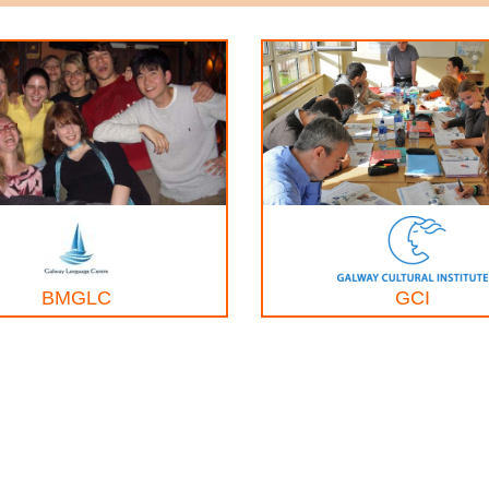
BMGLC
GCI