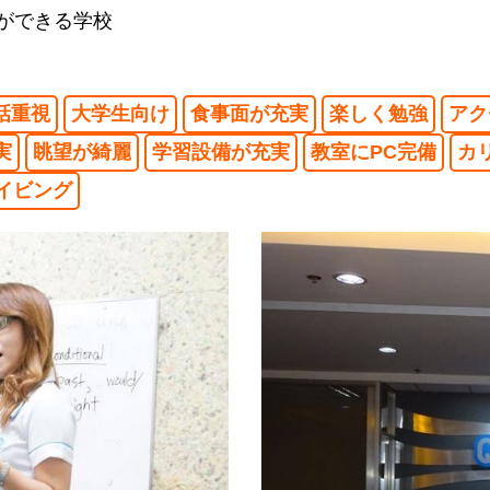
ができる学校
話重視
大学生向け
食事面が充実
楽しく勉強
アク
実
眺望が綺麗
学習設備が充実
教室にPC完備
カ
イビング