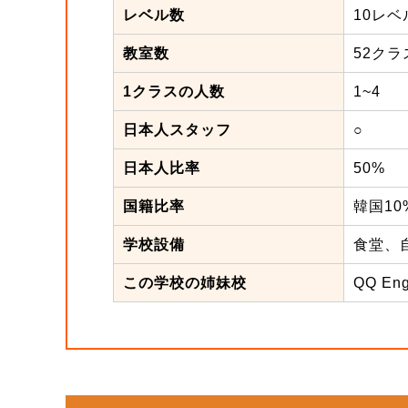
レベル数
10レベ
教室数
52クラ
1クラスの人数
1~4
日本人スタッフ
○
日本人比率
50%
国籍比率
韓国10
学校設備
食堂、
この学校の姉妹校
QQ En