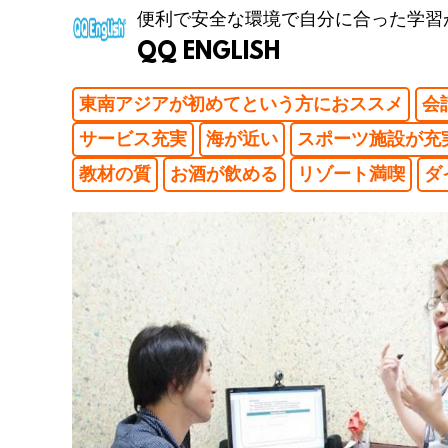
便利で安全な環境で自分に合った学習
QQ ENGLISH
東南アジアが初めてという方におススメ
会
サービス充実
海が近い
スポーツ施設が充
教材の質
お酒が飲める
リゾート満喫
ダ