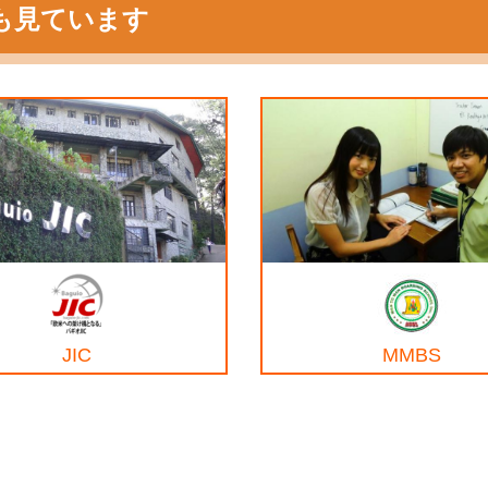
も見ています
JIC
MMBS