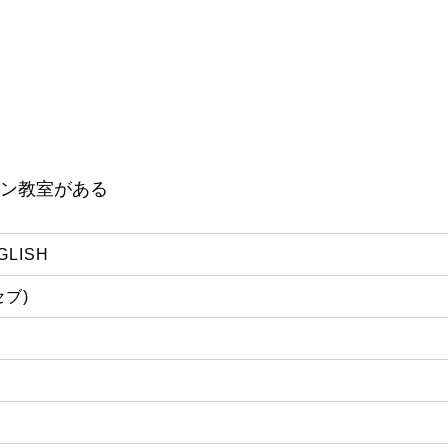
ン教室がある
GLISH
セブ)