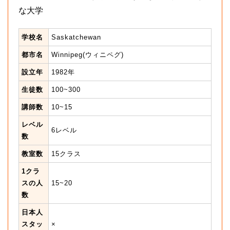
な大学
学校名
Saskatchewan
都市名
Winnipeg(ウィニペグ)
設立年
1982年
生徒数
100~300
講師数
10~15
レベル
6レベル
数
教室数
15クラス
1クラ
スの人
15~20
数
日本人
スタッ
×