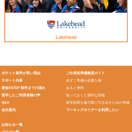
Lakehead
ポチット留学が安い理由
ご出発前準備徹底ガイド
サポート内容
必ずご準備が必要な物
最短4STEP 留学までの流れ
あると便利
留学したご利用者様の声
知っておくと便利な情報
Q&A
留学効果を最大限に引き出すための準備
会社案内
ワーキングホリデーを利用したい
お知らせ一覧