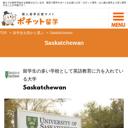
個人での留学手続きを検索されている方、格安で留学サポートをお探しの方「ポチット留学」なら個人留学より安く留学
することが可能です！
TOP
留学先を国から選ぶ
Saskatchewan
Saskatchewan
留学生の多い学校として英語教育に力を入れてい
る大学
Saskatchewan