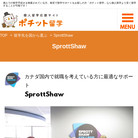
個人での留学手続きを検索されている方、格安で留学サポートをお探しの方「ポチット留学」なら個人留学より安く留学
することが可能です！
TOP
留学先を国から選ぶ
SprottShaw
SprottShaw
カナダ国内で就職を考えている方に最適なサポー
ト
SprottShaw