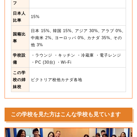
フ
日本人
15%
比率
日本 15%, 韓国 15%, アジア 30%, アラブ 0%,
国籍比
中南米 2%, ヨーロッパ 0%, カナダ 35%, その
率
他 3%
学校設
・ラウンジ ・キッチン ・冷蔵庫 ・電子レンジ
備
・PC (30台) ・Wi-Fi
この学
校の姉
ビクトリア校他カナダ各地
妹校
この学校を見た方はこんな学校も見ています