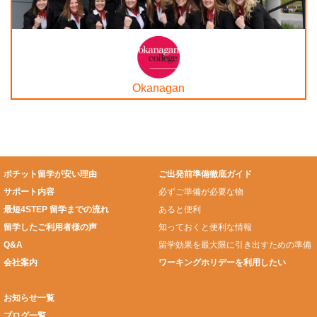
Okanagan
ポチット留学が安い理由
ご出発前準備徹底ガイド
サポート内容
必ずご準備が必要な物
最短4STEP 留学までの流れ
あると便利
留学したご利用者様の声
知っておくと便利な情報
Q&A
留学効果を最大限に引き出すための準備
会社案内
ワーキングホリデーを利用したい
お知らせ一覧
ブログ一覧