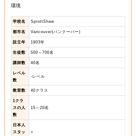
環境
学校名
SprottShaw
都市名
Vancouver(バンクーバー)
設立年
1903年
生徒数
500～700名
講師数
40名
レベル
-レベル
数
教室数
40クラス
1クラ
スの人
15～20名
数
日本人
スタッ
○