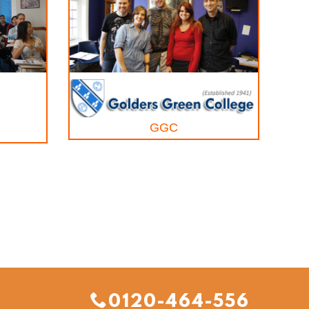
GGC
0120-464-556