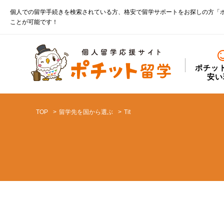
個人での留学手続きを検索されている方、格安で留学サポートをお探しの方「
ことが可能です！
ポチッ
安い
TOP
留学先を国から選ぶ
Tit