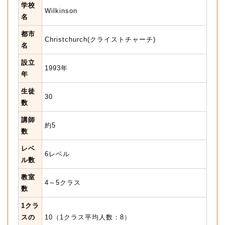
学校
Wilkinson
名
都市
Christchurch(クライストチャーチ)
名
設立
1993年
年
生徒
30
数
講師
約5
数
レベ
6レベル
ル数
教室
4～5クラス
数
1クラ
スの
10（1クラス平均人数：8）