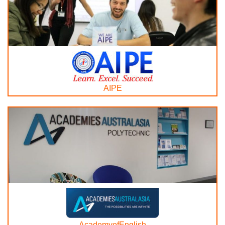
AIPE
AcademyofEnglish