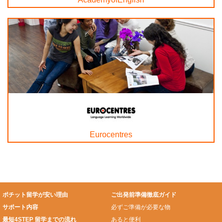
Eurocentres
ポチット留学が安い理由
ご出発前準備徹底ガイド
サポート内容
必ずご準備が必要な物
最短4STEP 留学までの流れ
あると便利