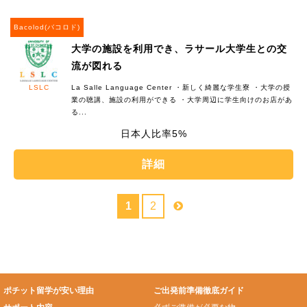
Bacolod(バコロド)
大学の施設を利用でき、ラサール大学生との交
流が図れる
LSLC
La Salle Language Center ・新しく綺麗な学生寮 ・大学の授
業の聴講、施設の利用ができる ・大学周辺に学生向けのお店があ
る...
5%
詳細
1
2
ポチット留学が安い理由
ご出発前準備徹底ガイド