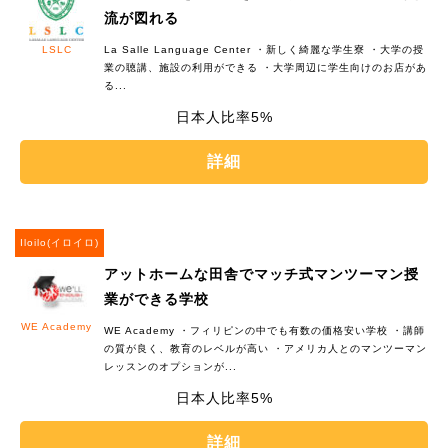
流が図れる
LSLC
La Salle Language Center ・新しく綺麗な学生寮 ・大学の授
業の聴講、施設の利用ができる ・大学周辺に学生向けのお店があ
る...
5%
詳細
Iloilo(イロイロ)
アットホームな田舎でマッチ式マンツーマン授
業ができる学校
WE Academy
WE Academy ・フィリピンの中でも有数の価格安い学校 ・講師
の質が良く、教育のレベルが高い ・アメリカ人とのマンツーマン
レッスンのオプションが...
5%
詳細