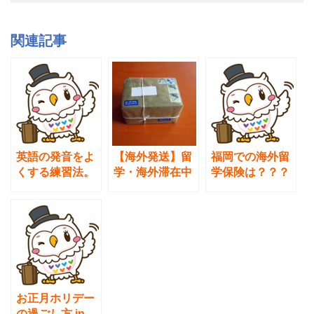
c
tt
e
e
er
関連記事
b
o
o
k
英語の発音をよ
【海外発送】留
福岡での海外留
くする練習法。
学・海外滞在中
学保険は？？？
インプット量を
の家族や友人の
トラベルインシ
増やし英語特有
もとに荷物を送
ュランス✈️
の発音の仕方に
るのに最適な方
気づくのがカ
法・送料・所要
ギ。
日数ガイド。／
行き先国現地で
買うのとどちら
がいい？
お正月ホリデー
の過ごし方 in