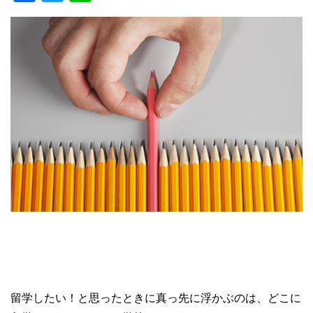
a
wi
n
c
tt
e
e
er
b
o
o
k
留学したい！と思ったときに真っ先に浮かぶのは、どこに