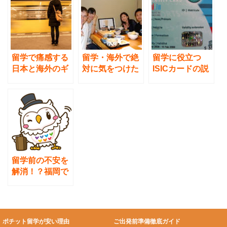
o
o
k
留学で痛感する
留学・海外で絶
留学に役立つ
日本と海外のギ
対に気をつけた
ISICカードの説
ャップとは。ど
いマナー。会
明。元を取りや
う対処すればい
話・食事・褒め
すい、定番の国
いか。
る（お世辞)／使
際学生証！
える英語フレー
ズ43個つき
留学前の不安を
解消！？福岡で
楽しめる異文化
交流
ポチット留学が安い理由
ご出発前準備徹底ガイド