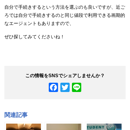
自分で手続きするという方法を選ぶのも良いですが、近ご
ろでは自分で手続きするのと同じ値段で利用できる画期的
なエージェントもありますので、
ぜひ探してみてくださいね！
F
T
Li
a
wi
n
c
tt
e
e
er
関連記事
b