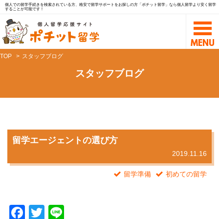
個人での留学手続きを検索されている方、格安で留学サポートをお探しの方「ポチット留学」なら個人留学より安く留学
することが可能です！
TOP
スタッフブログ
スタッフブログ
留学エージェントの選び方
2019.11.16
留学準備
初めての留学
F
T
Li