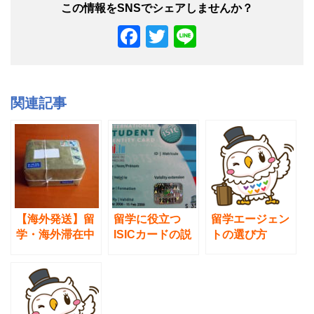
F
T
Li
a
wi
n
c
tt
e
e
er
関連記事
b
o
o
k
【海外発送】留
留学に役立つ
留学エージェン
学・海外滞在中
ISICカードの説
トの選び方
の家族や友人の
明。元を取りや
もとに荷物を送
すい、定番の国
るのに最適な方
際学生証！
法・送料・所要
日数ガイド。／