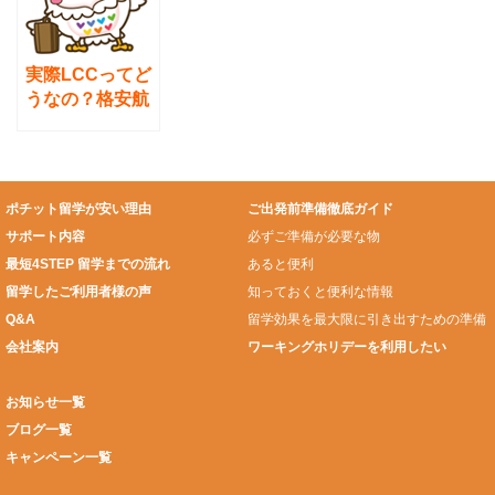
行き先国現地で
買うのとどちら
がいい？
実際LCCってど
うなの？格安航
空会社のあれこ
れ
ポチット留学が安い理由
ご出発前準備徹底ガイド
サポート内容
必ずご準備が必要な物
最短4STEP 留学までの流れ
あると便利
留学したご利用者様の声
知っておくと便利な情報
Q&A
留学効果を最大限に引き出すための準備
会社案内
ワーキングホリデーを利用したい
お知らせ一覧
ブログ一覧
キャンペーン一覧