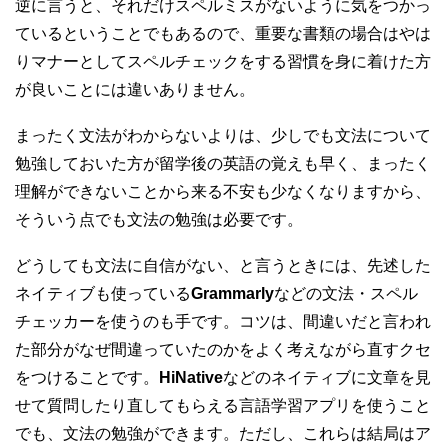
逆に言うと、それだけスペルミスがないように気をつかっ
ているということでもあるので、重要な書類の場合はやは
りマナーとしてスペルチェックをする習慣を身に着けた方
が良いことには違いありません。
まったく文法がわからないよりは、少しでも文法について
勉強しておいた方が留学後の英語の覚えも早く、まったく
理解ができないことから来る不安も少なくなりますから、
そういう点でも文法の勉強は必要です。
どうしても文法に自信がない、と言うときには、先述した
ネイティブも使っている
Grammarly
などの文法・スペル
チェッカーを使うのも手です。コツは、間違いだと言われ
た部分がなぜ間違っていたのかをよく考えながら直すクセ
をつけることです。
HiNative
などのネイティブに文章を見
せて質問したり直してもらえる言語学習アプリを使うこと
でも、文法の勉強ができます。ただし、これらは結局はア