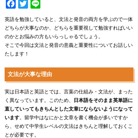
F
T
Li
a
wi
n
英語を勉強していると、文法と発音の両方を学ぶので一体
c
tt
e
どちらが大事なのか、どちらを重要視して勉強すればいい
e
er
のかとお悩みの方もいらっしゃるでしょう。
b
そこで今回は文法と発音の意義と重要性についてお話しい
o
たします！
o
k
文法が大事な理由
実は日本語と英語とでは、言葉の仕組み・文法が、まった
く異なっています。このため、
日本語をそのまま英単語に
直していってもきちんとした文章にならないようになって
います
。留学中はなにかと文章を書く機会が多いですか
ら、せめて中学生レベルの文法はきちんと理解しておくこ
とが必要です。