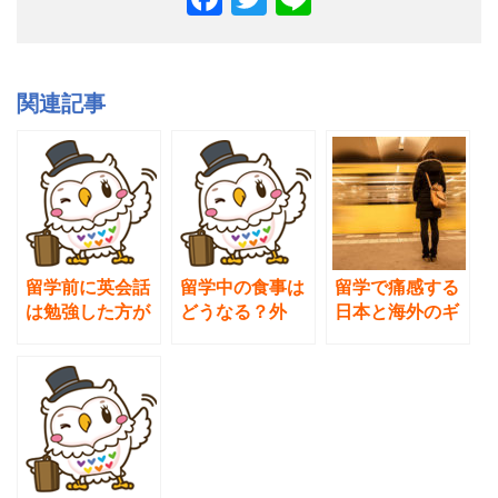
a
wi
n
c
tt
e
e
er
関連記事
b
o
o
k
留学前に英会話
留学中の食事は
留学で痛感する
は勉強した方が
どうなる？外
日本と海外のギ
よいかどうか？
食・チップ・自
ャップとは。ど
考え方とメリッ
炊は？ アメリ
う対処すればい
ト
カ・北米篇
いか。