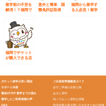
留学前の不安を
意外と簡単 国
福岡から留学す
解消！？福岡で
際免許証取得
る人必見！留学
楽しめる異文化
～福岡編～
先へ持っていく
交流
お土産特集
福岡でチケット
が購入できる店
舗 ～ポチット
留学福岡オフィ
ス近郊編～
ポチット留学が安い理由
ご出発前準備徹底ガイド
サポート内容
必ずご準備が必要な物
最短4STEP 留学までの流れ
あると便利
留学したご利用者様の声
知っておくと便利な情報
Q&A
留学効果を最大限に引き出すための準備