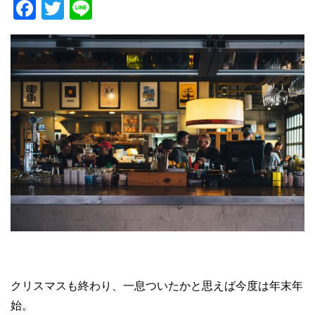
F
T
Li
a
wi
n
c
tt
e
e
er
b
o
o
k
クリスマスも終わり、一息ついたかと思えば今度は年末年
始。