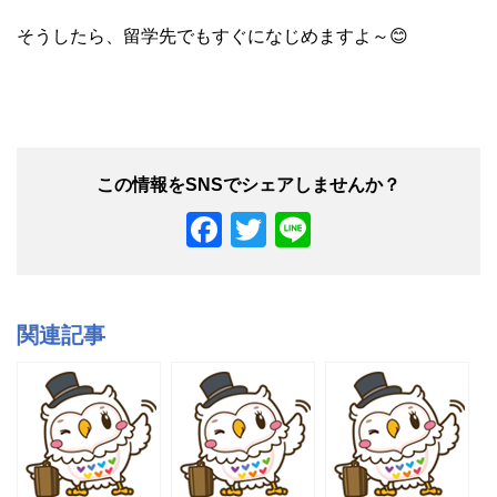
そうしたら、留学先でもすぐになじめますよ～😊
F
T
Li
a
wi
n
c
tt
e
e
er
関連記事
b
o
o
k