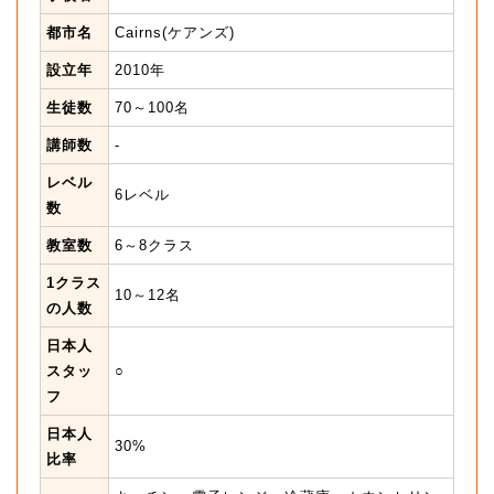
都市名
Cairns(ケアンズ)
設立年
2010年
生徒数
70～100名
講師数
-
レベル
6レベル
数
教室数
6～8クラス
1クラス
10～12名
の人数
日本人
スタッ
○
フ
日本人
30%
比率