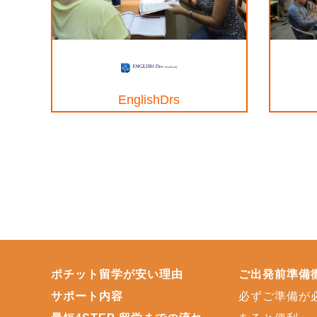
EnglishDrs
ポチット留学が安い理由
ご出発前準備
サポート内容
必ずご準備が