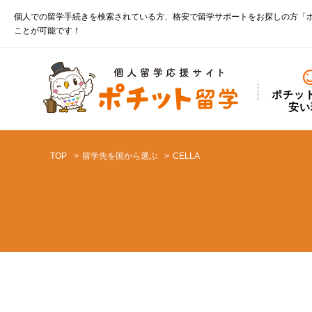
個人での留学手続きを検索されている方、格安で留学サポートをお探しの方「
ことが可能です！
ポチッ
安い
TOP
留学先を国から選ぶ
CELLA