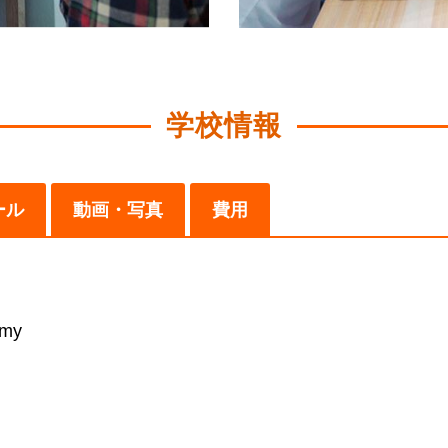
学校情報
ール
動画・写真
費用
emy