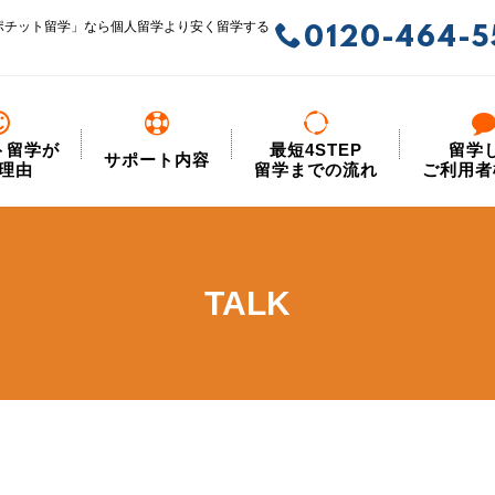
ポチット留学」なら個人留学より安く留学する
0120-464-5
ト留学が
最短4STEP
留学
サポート内容
理由
留学までの流れ
ご利用者
TALK