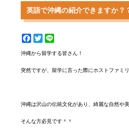
英語で沖縄の紹介できますか？
F
T
Li
a
wi
n
沖縄から留学する皆さん！
c
tt
e
e
er
突然ですが、留学に言った際にホストファミ
b
o
o
k
沖縄は沢山の伝統文化があり、綺麗な自然や
そんな方必見です＾＾