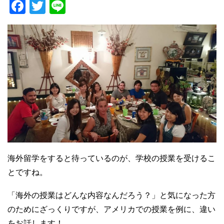
F
T
Li
a
wi
n
c
tt
e
e
er
b
o
o
k
海外留学をすると待っているのが、学校の授業を受けるこ
とですね。
「海外の授業はどんな内容なんだろう？」と気になった方
のためにざっくりですが、アメリカでの授業を例に、違い
をお話します！