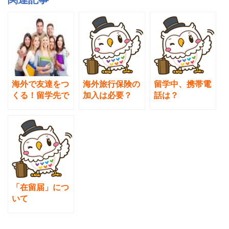
b
o
o
k
海外で友達をつ
海外旅行保険の
留学中、携帯電
くる！留学先で
加入は必要？
話は？
友達を探す方法
「在留届」につ
いて