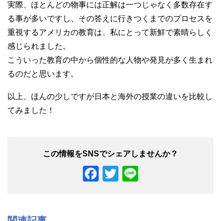
実際、ほとんどの物事には正解は一つじゃなく多数存在す
る事が多いですし、その答えに行きつくまでのプロセスを
重視するアメリカの教育は、私にとって新鮮で素晴らしく
感じられました。
こういった教育の中から個性的な人物や発見が多く生まれ
るのだと思います。
以上、ほんの少しですが日本と海外の授業の違いを比較し
てみました！
F
T
Li
a
wi
n
c
tt
e
e
er
関連記事