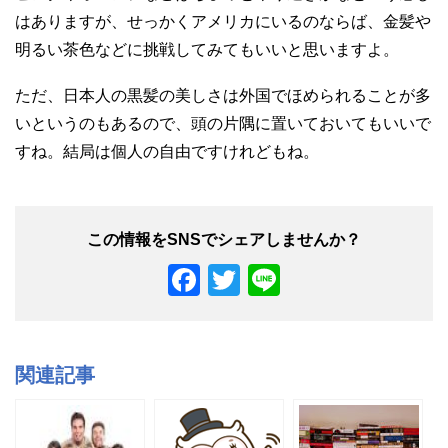
はありますが、せっかくアメリカにいるのならば、金髪や
明るい茶色などに挑戦してみてもいいと思いますよ。
ただ、日本人の黒髪の美しさは外国でほめられることが多
いというのもあるので、頭の片隅に置いておいてもいいで
すね。結局は個人の自由ですけれどもね。
F
T
Li
a
wi
n
c
tt
e
e
er
関連記事
b
o