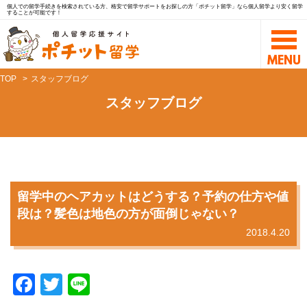
個人での留学手続きを検索されている方、格安で留学サポートをお探しの方「ポチット留学」なら個人留学より安く留学
することが可能です！
TOP
スタッフブログ
スタッフブログ
留学中のヘアカットはどうする？予約の仕方や値
段は？髪色は地色の方が面倒じゃない？
2018.4.20
F
T
Li
a
wi
n