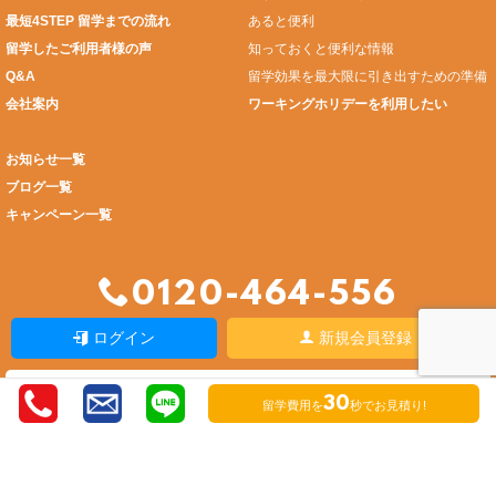
最短4STEP 留学までの流れ
あると便利
留学したご利用者様の声
知っておくと便利な情報
Q&A
留学効果を最大限に引き出すための準備
会社案内
ワーキングホリデーを利用したい
お知らせ一覧
ブログ一覧
キャンペーン一覧
0120-464-556
ログイン
新規会員登録
お問い合わせ・資料請求
30
留学費用を
秒でお見積り!
無料相談申込みはこちら