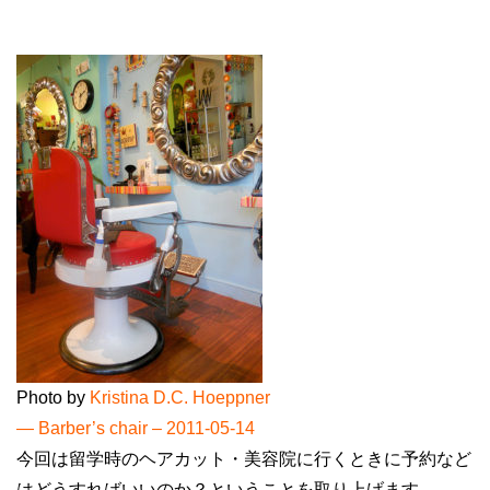
c
tt
e
e
er
b
o
o
k
Photo by
Kristina D.C. Hoeppner
― Barber’s chair – 2011-05-14
今回は留学時のヘアカット・美容院に行くときに予約など
はどうすればいいのか？ということを取り上げます。