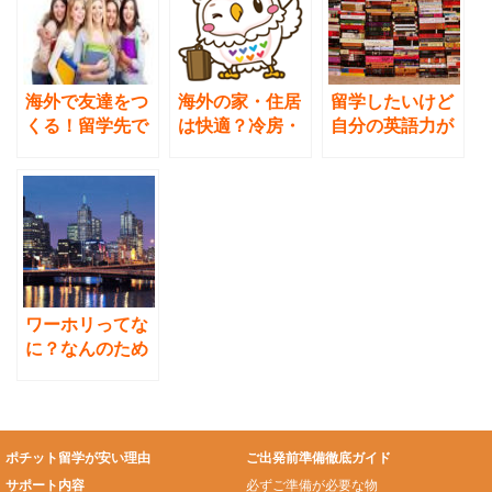
o
k
海外で友達をつ
海外の家・住居
留学したいけど
くる！留学先で
は快適？冷房・
自分の英語力が
友達を探す方法
暖房はどうなっ
不安な人へ。留
ている？アメリ
学経験者はどう
カ留学の経験か
乗り越えたか。
ら
ワーホリってな
に？なんのため
に、だれが、何
をしに行くこ
と？
ポチット留学が安い理由
ご出発前準備徹底ガイド
サポート内容
必ずご準備が必要な物